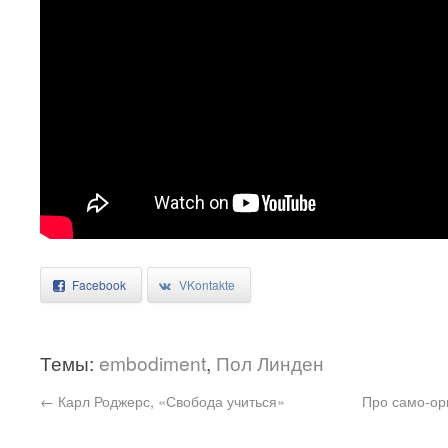
Facebook
VKontakte
Темы:
embodiment
,
Пол Линден
←
Карл Роджерс, «Свобода учиться»
Про само-ор