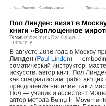
←
Карл Роджерс, «Свобода учиться»
Про само-ор
Пол Линден: визит в Москв
книги «Воплощенное мирот
Темы:
embodiment
,
Пол Линден
11/08/2016
В августе 2016 года в Москву п
Линден
(
Paul Linden
) — embodim
соматический инструктор, маст
искусств, автор книг. Пол Линд
как специалистам, работающих 
преодоления насилия, так и ма
Пол — ученик и ассистент Мош
автор метода Being In Movement