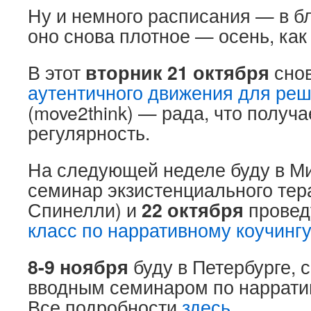
Ну и немного расписания — в 
оно снова плотное — осень, как
В этот
вторник 21 октября
снов
аутентичного движения для реш
(move2think) — рада, что получа
регулярность.
На следующей неделе буду в Ми
семинар экзистенциального тер
Спинелли) и
22 октября
провед
класс по нарративному коучинг
8-9 ноября
буду в Петербурге, 
вводным семинаром по наррати
Все подробности
здесь
.