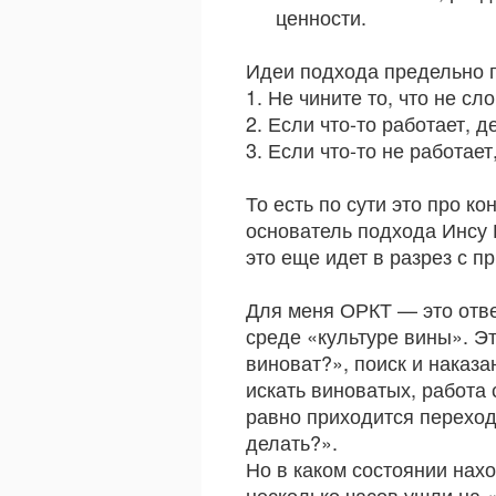
ценности.
Идеи подхода предельно 
1. Не чините то, что не сл
2. Если что-то работает, 
3. Если что-то не работает
То есть по сути это про ко
основатель подхода Инсу К
это еще идет в разрез с п
Для меня ОРКТ — это отве
среде «культуре вины». Эт
виноват?», поиск и наказа
искать виноватых, работа 
равно приходится переходи
делать?».
Но в каком состоянии нах
несколько часов ушли на 