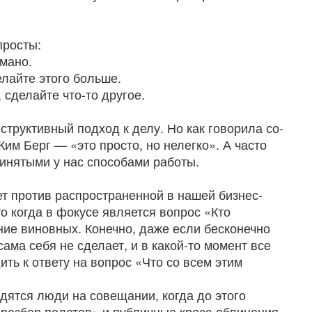
просты:
омано.
делайте этого больше.
, сделайте что-то другое.
нструктивный подход к делу. Но как говорила со-
им Берг — «это просто, но нелегко». А часто
ринятыми у нас способами работы.
т против распространенной в нашей бизнес-
о когда в фокусе является вопрос «Кто
ние виновных. Конечно, даже если бесконечно
сама себя не сделает, и в какой-то момент все
ть к ответу на вопрос «Что со всем этим
одятся люди на совещании, когда до этого
«разбор полетов» и публичные кросс-обвинения,