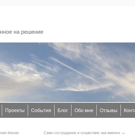
енное на решение
Проекты
Cобытия
Блог
Обо мне
Отзывы
Конт
ния близко
Само-сострадание и сочувствие: как именно
→