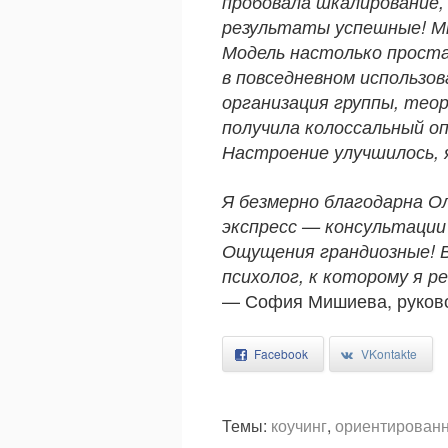
пробовала шкалирование,
результаты успешные! Мн
Модель настолько проста
в повседневном использов
организация группы, тео
получила колоссальный о
Настроение улучшилось, я
Я безмерно благодарна О
экспресс — консультации 
Ощущения грандиозные! В
психолог, к которому я 
— София Мишиева, руков
Facebook
VKontakte
Темы:
коучинг
,
ориентированн