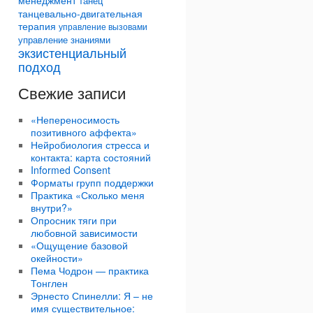
менеджмент
танец
танцевально-двигательная
терапия
управление вызовами
управление знаниями
экзистенциальный
подход
Свежие записи
«Непереносимость
позитивного аффекта»
Нейробиология стресса и
контакта: карта состояний
Informed Consent
Форматы групп поддержки
Практика «Сколько меня
внутри?»
Опросник тяги при
любовной зависимости
«Ощущение базовой
окейности»
Пема Чодрон — практика
Тонглен
Эрнесто Спинелли: Я – не
имя существительное: