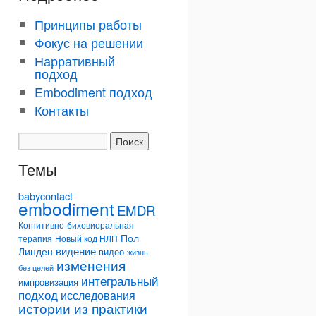
Принципы работы
Фокус на решении
Нарративный
подход
Embodiment подход
Контакты
Темы
babycontact
embodiment
EMDR
Когнитивно-бихевиоральная
Пол
терапия
Новый код НЛП
видение
Линден
видео
жизнь
изменения
без целей
интегральный
импровизация
подход
исследования
истории из практики