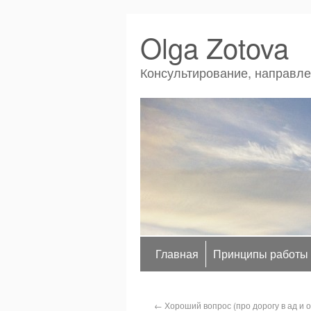
Olga Zotova
Консультирование, направл
Главная
Принципы работы
←
Хороший вопрос (про дорогу в ад и 