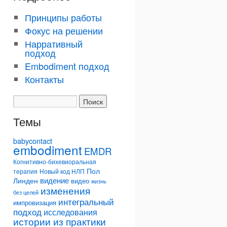
Принципы работы
Фокус на решении
Нарративный
подход
Embodiment подход
Контакты
Темы
babycontact
embodiment
EMDR
Когнитивно-бихевиоральная
Пол
терапия
Новый код НЛП
видение
Линден
видео
жизнь
изменения
без целей
интегральный
импровизация
подход
исследования
истории из практики