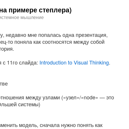
на примере степлера)
истемное мышление
у, недавно мне попалась одна презентация,
нец-то поняла как соотносятся между собой
тория.
я с 11го слайда:
Introduction to Visual Thinking
.
тве
отношения между узлами («узел»/»node» — это
бОльшей системы)
менить модель, сначала нужно понять как