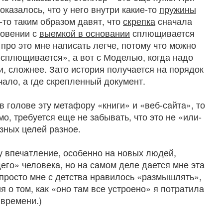
казалось, что у него внутри какие-то
пружины
м-то таким образом давят, что
скрепка
сначала
новении с
выемкой в основании
сплющивается
про это мне написать легче, потому что можно
«сплющивается», а вот с Моделью, когда надо
и, сложнее. Зато история получается на порядок
чало, а где скрепленный документ.
в голове эту метафору «книги» и «веб-сайта», то
о, требуется еще не забывать, что это не «или-
азных целей разное.
жу впечатление, особенно на новых людей,
го» человека, но на самом деле дается мне эта
 просто мне с детства нравилось «размышлять»,
я о том, как «оно там все устроено» я потратила
 времени.)