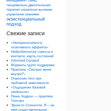
менеджмент
танец
танцевально-двигательная
терапия
управление вызовами
управление знаниями
экзистенциальный
подход
Свежие записи
«Непереносимость
позитивного аффекта»
Нейробиология стресса и
контакта: карта состояний
Informed Consent
Форматы групп поддержки
Практика «Сколько меня
внутри?»
Опросник тяги при
любовной зависимости
«Ощущение базовой
окейности»
Пема Чодрон — практика
Тонглен
Эрнесто Спинелли: Я – не
имя существительное: