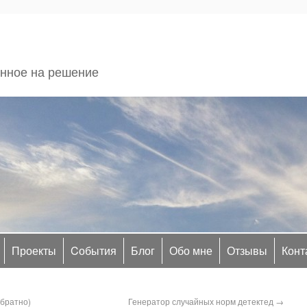
енное на решение
Проекты
Cобытия
Блог
Обо мне
Отзывы
Конт
обратно)
Генератор случайных норм детектед
→