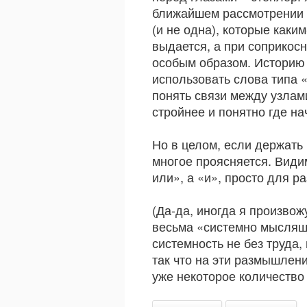
ближайшем рассмотрении о
(и не одна), которые каки
выдается, а при соприкос
особым образом. Историю 
использовать слова типа 
понять связи между узлам
стройнее и понятно где на
Но в целом, если держать 
многое проясняется. Видим
или», а «и», просто для р
(Да-да, иногда я произво
весьма «системно мысляще
системность не без труда,
так что на эти размышлени
уже некоторое количество