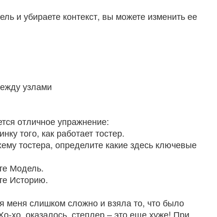
ель и убираете контекст, вы можете изменить ее
ежду узлами
ется отличное упражнение:
нку того, как работает тостер.
схему тостера, определите какие здесь ключевые
те Модель.
те Историю.
ля меня слишком сложно и взяла то, что было
Хо-хо, оказалось, степлер – это еще хуже! При