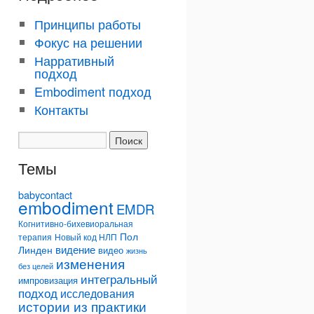
Принципы работы
Фокус на решении
Нарративный
подход
Embodiment подход
Контакты
Темы
babycontact
embodiment
EMDR
Когнитивно-бихевиоральная
Пол
терапия
Новый код НЛП
видение
Линден
видео
жизнь
изменения
без целей
интегральный
импровизация
подход
исследования
истории из практики