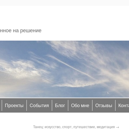
енное на решение
Проекты
Cобытия
Блог
Обо мне
Отзывы
Конт
Танец: искусство, спорт, путешествие, медитация
→