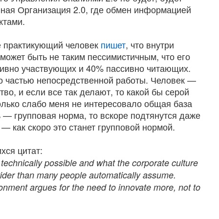
нная Организация 2.0, где обмен информацией
ктами.
ге практикующий человек
пишет
, что внутри
может быть не таким пессимистичным, что его
тивно участвующих и 40% пассивно читающих.
то частью непосредственной работы. Человек —
во, и если все так делают, то какой бы серой
олько слабо меня не интересовало общая база
ь — групповая норма, то вскоре подтянутся даже
— как скоро это станет групповой нормой.
хся цитат:
echnically possible and what the corporate culture
n wider than many people automatically assume.
onment argues for the need to innovate more, not to