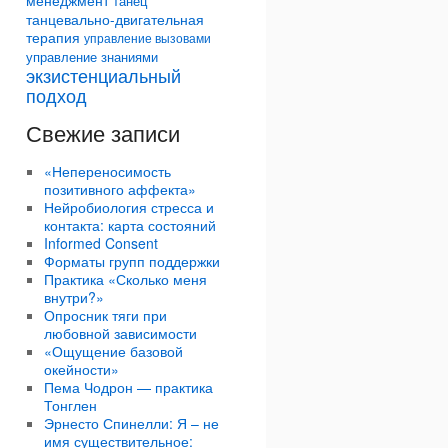
менеджмент
танец
танцевально-двигательная
терапия
управление вызовами
управление знаниями
экзистенциальный
подход
Свежие записи
«Непереносимость
позитивного аффекта»
Нейробиология стресса и
контакта: карта состояний
Informed Consent
Форматы групп поддержки
Практика «Сколько меня
внутри?»
Опросник тяги при
любовной зависимости
«Ощущение базовой
окейности»
Пема Чодрон — практика
Тонглен
Эрнесто Спинелли: Я – не
имя существительное: