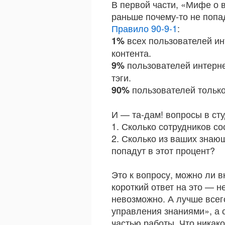
В первой части, «Мифе о 
раньше почему-то не попа
Правило 90-9-1
:
всех пользователей и
1%
контента.
пользователей интерн
9%
тэги.
пользователей тольк
90%
И — та-дам! вопросы в ст
1. Сколько сотрудников с
2. Сколько из ваших знаю
попадут в этот процент?
Это к вопросу, можно ли 
короткий ответ на это — н
невозможно. А лучше всег
управления знаниями», а 
частью работы. Что никако