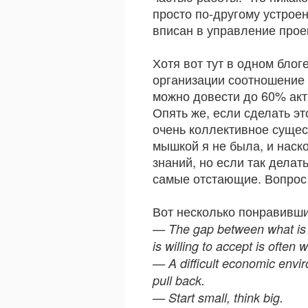
просто по-другому устрое
вписан в управление прое
Хотя вот тут в одном бло
организации соотношение 
можно довести до 60% ак
Опять же, если сделать э
очень коллективное сущест
мышкой я не была, и наск
знаний, но если так делат
самые отстающие. Вопрос 
Вот несколько понравивши
— The gap between what is t
is willing to accept is ofte
— A difficult economic envir
pull back.
— Start small, think big.