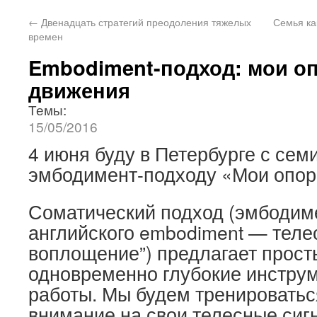
←
Двенадцать стратегий преодоления тяжелых
Семья ка
времен
Embodiment-подход: мои о
движения
Темы:
15/05/2016
4 июня буду в Петербурге с сем
эмбодимент-подходу «Мои опор
Соматический подход (эмбодиме
английского embodiment — телес
воплощение”) предлагает прост
одновременно глубокие инструм
работы. Мы будем тренировать
внимание на свои телесные сиг