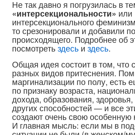
Не так давно я погрузилась в т
«интерсекциональности»
или
интерсекционального феминизма
то срезонировали и добавили п
происходящего. Подробнее об 
посмотреть
здесь
и
здесь
.
Общая идея состоит в том, что 
разных видов притеснения. Пом
маргинализации по полу, есть 
по признаку возраста, национал
дохода, образования, здоровья,
других способностей — и все э
создают очень свою особенную 
И главная мысль: если мы в по
ситуации не были (в женском/м