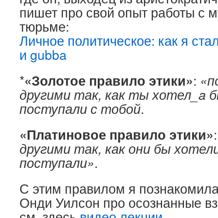
пишет про свой опыт работы с 
тюрьме:
Личное политическое: как я ста
и gubba
*
«Золотое правило этики»
:
«п
другими так, как ты хотел_a 
поступали с тобой
.
«Платиновое правило этики»
другими так, как они бы хотел
поступали»
.
С этим правилом я познакомил
Онди Уилсон про осознанные в
см. здесь
видео лекции